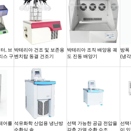
터, 브
박테리아 건조 및 보존용
박테리아 조직 배양용 궤
방폭
리스 구
벤치탑 동결 건조기
도 진동 배양기
(냉각
 제어를
석유화학 산업용 냉난방
선택 가능한 공급 전압을
선택
순환식 솥
갖춘 가열 순환 수조
이 