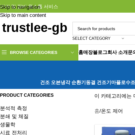
기기 및 장비 원스톱 서비스
Skip to navigation
Skip to main content
SELECT CATEGORY
홈
매장
블로그
회사 소개
문
BROWSE CATEGORIES
건조 오븐
냉각 순환기
동결 건조기
마플로
수
PRODUCT CATEGORIES
이 카테고리에는 머
분석적 측정
홈
온도 제어
분쇄 및 체질
생물학
시료 전처리