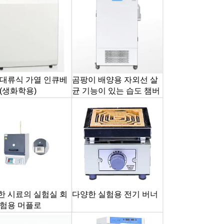
 대류식 가열 인큐베
곰팡이 배양용 자외선 살
(생화학용)
균 기능이 있는 습도 챔버
한 시료의 실험실 회
다양한 실험용 전기 버너
시험용 머플로