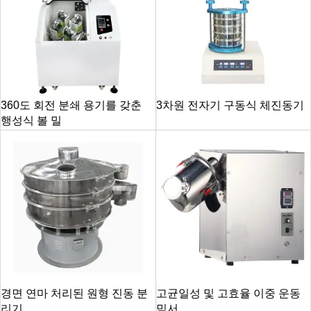
360도 회전 분쇄 용기를 갖춘
3차원 전자기 구동식 체진동기
행성식 볼 밀
경면 연마 처리된 원형 진동 분
고균일성 및 고효율 이중 운동
리기
믹서