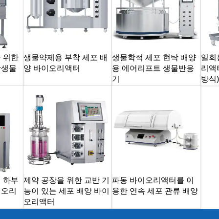
 위한
생물약제용 부착 세포 배
생물학적 세포 현탁 배양
일회
광생물
양 바이오리액터
용 에어리프트 생물반응
리액
기
방식)
 하부
제약 공장을 위한 교반 기
파동 바이오리액터를 이
이오리
능이 있는 세포 배양 바이
용한 연속 세포 관류 배양
오리액터