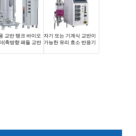
용 교반 탱크 바이오
자기 또는 기계식 교반이
터(축방향 패들 교반
가능한 유리 효소 반응기