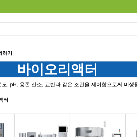
의하기
바이오리액터
도, pH, 용존 산소, 교반과 같은 조건을 제어함으로써 미
액터