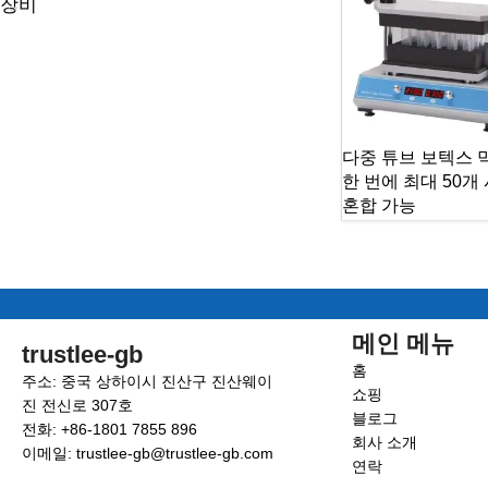
장비
다중 튜브 보텍스 
한 번에 최대 50개
혼합 가능
메인 메뉴
trustlee-gb
홈
주소: 중국 상하이시 진산구 진산웨이
쇼핑
진 전신로 307호
블로그
전화: +86-1801 7855 896
회사 소개
이메일: trustlee-gb@trustlee-gb.com
연락