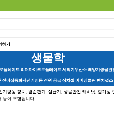
의하기
생물학
로플레이트 리더
마이크로플레이트 세척기
무산소 배양기
생물안
 전이
잡종화자
전기영동 전원 공급 장치
젤 이미징
클린 벤치
펄스
전기영동 장치, 열순환기, 살균기, 생물안전 캐비닛, 혐기성
 등이 포함됩니다.