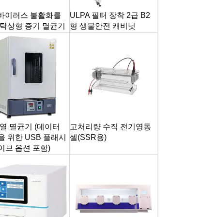
V 바이러스 불활화를
ULPA 필터 장착 2급 B2
 탁상형 증기 멸균기
형 생물안전 캐비닛
열 멸균기 (데이터
고처리량 수직 전기영동
을 위한 USB 플래시
셀(SSR용)
이브 옵션 포함)