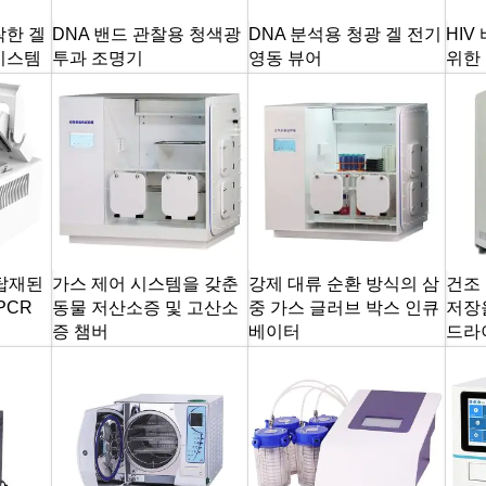
착한 겔
DNA 밴드 관찰용 청색광
DNA 분석용 청광 겔 전기
HI
시스템
투과 조명기
영동 뷰어
위한
 탑재된
가스 제어 시스템을 갖춘
강제 대류 순환 방식의 삼
건조 
PCR
동물 저산소증 및 고산소
중 가스 글러브 박스 인큐
저장
증 챔버
베이터
드라