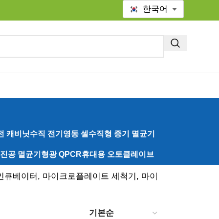
한국어
전 캐비닛
수직 전기영동 셀
수직형 증기 멸균기
 진공 멸균기
형광 QPCR
휴대용 오토클레이브
 인큐베이터, 마이크로플레이트 세척기, 마이