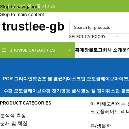
기기 및 장비 원스톱 서비스
Skip to navigation
Skip to main content
SELECT CATEGORY
홈
매장
블로그
회사 소개
문
BROWSE CATEGORIES
PCR 그라디언트
건조 열 멸균기
데스크탑 오토클레이브
마이크
수평 오토클레이브
수평 전기영동 셀
시퀀싱 겔 장치
웨스턴 블롯
PRODUCT CATEGORIES
이 카테고리에는 
크로플레이트 리더
분석적 측정
분쇄 및 체질
홈
생물학